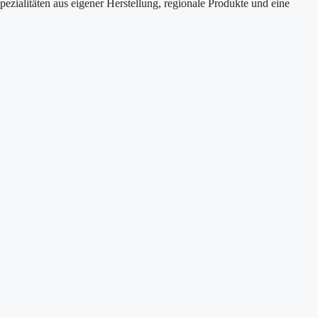
pezialitäten aus eigener Herstellung, regionale Produkte und eine
Leaflet
|
©
OpenStreetMap
· ©
CARTO