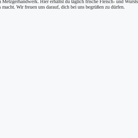
 Metzgerhandwerk. Hier erhältst du täglich frische Fleisch- und Wursts
macht. Wir freuen uns darauf, dich bei uns begrüßen zu dürfen.
×
Metzgerei Heinrich
Melchingen – Stammhaus